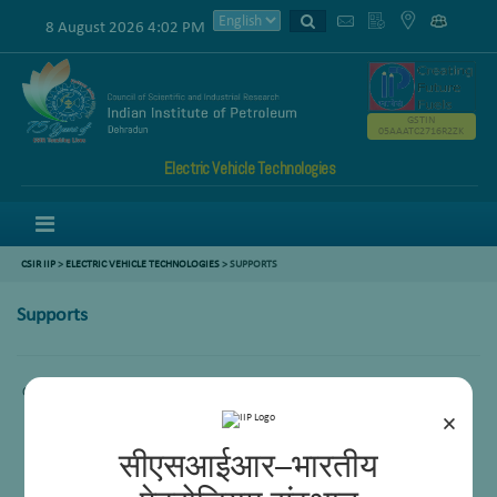
8 August 2026 4:02 PM
GSTIN
05AAATC2716R2ZK
Electric Vehicle Technologies
Menu
CSIR IIP
>
ELECTRIC VEHICLE TECHNOLOGIES
>
SUPPORTS
Supports
Content not available
×
सीएसआईआर–भारतीय