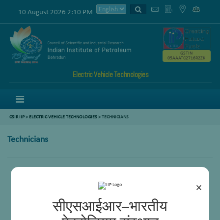
10 August 2026 2:10 PM
GSTIN
05AAATC2716R2ZK
Electric Vehicle Technologies
Menu
CSIR IIP
>
ELECTRIC VEHICLE TECHNOLOGIES
>
TECHNICIANS
Technicians
Abbal Singh
×
सीएसआईआर–भारतीय