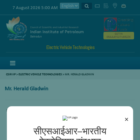
7 August 2026 5:00 AM
GSTIN
05AAATC2716R2ZK
Electric Vehicle Technologies
Menu
CSIR IIP
>
ELECTRIC VEHICLE TECHNOLOGIES
>
MR. HERALD GLADWIN
Mr. Herald Gladwin
Mr. Herald Gladwin, Lab Atd (2)
×
सीएसआईआर–भारतीय