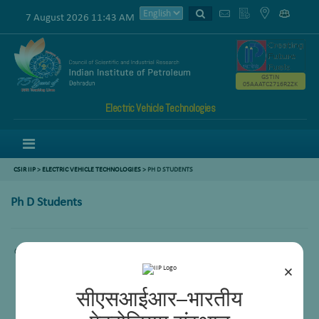
7 August 2026 11:43 AM
GSTIN
05AAATC2716R2ZK
Electric Vehicle Technologies
Menu
CSIR IIP
>
ELECTRIC VEHICLE TECHNOLOGIES
>
PH D STUDENTS
Ph D Students
Comming Soon.
×
सीएसआईआर–भारतीय