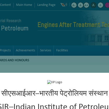
 Content
Main Home
Landing Page
Engines After Treatment Te
Projects
Achievements
Services
Facilities
ARDS AND HONOURS
सीएसआईआर–भारतीय पेट्रोलियम संस्थान
SIR–Indian Institute of Petrole