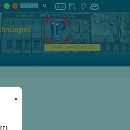
chnologies
GSTIN 05AAATC2716R2ZK
×
um