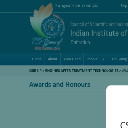
7 August 2026 11:00 AM
Skip
Home
About
Area Head
People
On Going 
CSIR IIP
>
ENGINES AFTER TREATMENT TECHNOLOGIES
>
AW
Awards and Honours
C