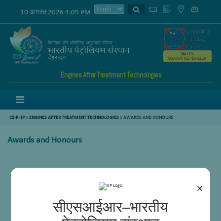
10 अगस्त 2026 4:09 PM
GSTIN
05AAATC2716R2ZK
Engines After Treatment Technologies
Menu
CSIR IIP
>
ENGINES AFTER TREATMENT TECHNOLOGIES
>
AWARDS AND HONOURS
Awards and Honours
×
सीएसआईआर–भारतीय