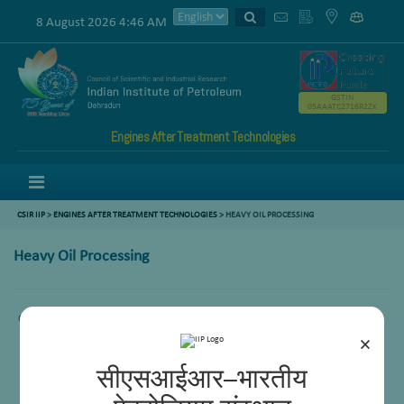
8 August 2026 4:46 AM
GSTIN
05AAATC2716R2ZK
Engines After Treatment Technologies
Menu
CSIR IIP
>
ENGINES AFTER TREATMENT TECHNOLOGIES
>
HEAVY OIL PROCESSING
Heavy Oil Processing
Comming Soon.
×
सीएसआईआर–भारतीय