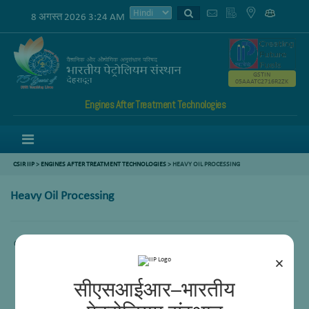
8 अगस्त 2026 3:24 AM
GSTIN
05AAATC2716R2ZK
Engines After Treatment Technologies
Menu
CSIR IIP
>
ENGINES AFTER TREATMENT TECHNOLOGIES
>
HEAVY OIL PROCESSING
Heavy Oil Processing
Comming Soon.
×
सीएसआईआर–भारतीय