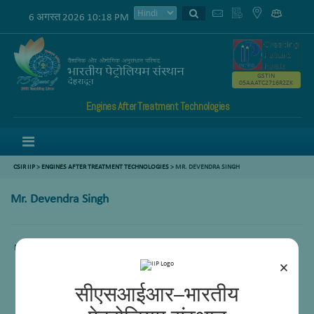
6 अगस्त 2026 10:18 PM
GSTIN
05AAATC2716R2ZK
Engines After Treatment Technologies
Menu
CSIR IIP
>
ENGINES AFTER TREATMENT TECHNOLOGIES
>
MR. DEVENDRA SINGH
Mr. Devendra Singh
Mr. Devendra Singh, Sr. Sc (Addl)
×
सीएसआईआर–भारतीय