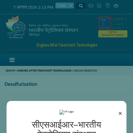
7 अगस्त 2026 2:13 PM
GSTIN
05AAATC2716R2ZK
Engines After Treatment Technologies
Menu
CSIR IIP
>
ENGINES AFTER TREATMENT TECHNOLOGIES
>
DESULFURIZATION
Desulfurization
Comming Soon.
×
सीएसआईआर–भारतीय