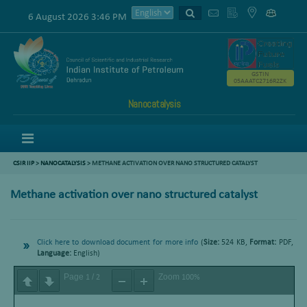
6 August 2026 3:46 PM
GSTIN
05AAATC2716R2ZK
Nanocatalysis
Menu
CSIR IIP
>
NANOCATALYSIS
> METHANE ACTIVATION OVER NANO STRUCTURED CATALYST
Methane activation over nano structured catalyst
Click here to download document for more info
(
Size:
524 KB,
Format:
PDF,
Language:
English)
Page
/
Zoom
1
2
100%