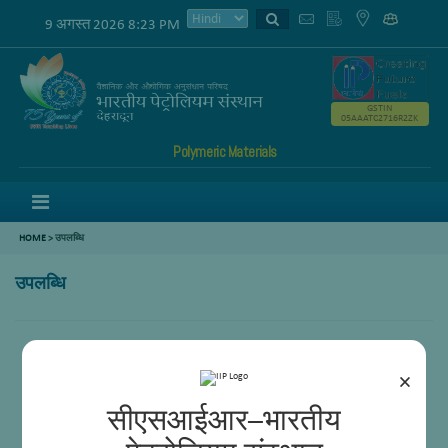
9 अगस्त 2026 8:23 PM
GSTIN
05AAATC2716R2ZK
Polymeric Materials
Menu
HOME
>
उपलब्धि
उपलब्धि
शून्य
×
सीएसआईआर–भारतीय