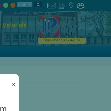
 Materials
GSTIN 05AAATC2716R2ZK
×
um