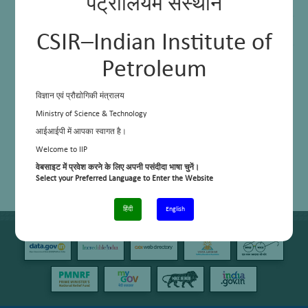
पेट्रोलियम संस्थान
लंबी-श्रृंखला वाले अल्फा-ओलेफ़िन से पॉलीओलेफ़िन का संश्लेषण
नवीकरणीय/कच्चे स्रोतों से पॉलिमर का विकास – कच्चे से पॉलिमर तक
CSIR–Indian Institute of
जैव-आणविक संवेदन के लिए पानी में घुलनशील फ्लोरोसेंट पॉलिमर का विकास
Petroleum
विज्ञान एवं प्रौद्योगिकी मंत्रालय
Ministry of Science & Technology
आईआईपी में आपका स्वागत है।
Welcome to IIP
वेबसाइट में प्रवेश करने के लिए अपनी पसंदीदा भाषा चुनें।
Select your Preferred Language to Enter the Website
हिंदी
English