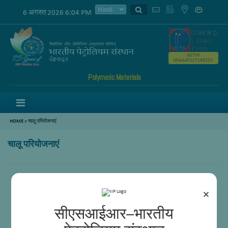
6 अगस्त 2026 6:04 PM
GSTIN
05AAATC2716R2ZK
Polymeric Materials
Menu
HOME
>
चालू परियोजनाएं
चालू परियोजनाएं
संश्लेषण पॉलीथर पॉलीओल्स (पीईपीओ) के लिए डीएमसी उत्प्रेरक का संश्लेषण
×
विषम उत्प्रेरक विधियों के माध्यम से इथेनॉल का एथिलीन में रूपांतरण
सीएसआईआर–भारतीय