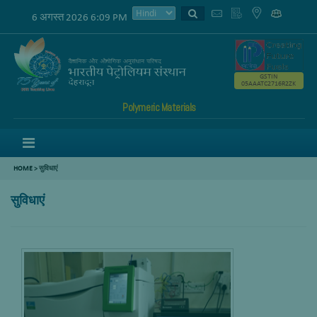
6 अगस्त 2026 6:09 PM
GSTIN
05AAATC2716R2ZK
Polymeric Materials
Menu
HOME
>
सुविधाएं
सुविधाएं