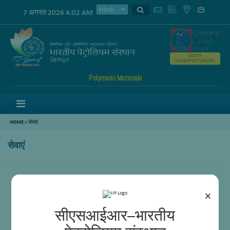
7 अगस्त 2026 4:02 AM
GSTIN
05AAATC2716R2ZK
Polymeric Materials
Menu
HOME
>
सेवाएं
सेवाएं
शून्य
×
सीएसआईआर–भारतीय