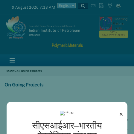
9 August 2026 7:18 AM
GSTIN
05AAATC2716R2ZK
Polymeric Materials
Menu
HOME
>
ON GOING PROJECTS
On Going Projects
Synthesis of DMC catalyst for the synthesis polyether Polyols (PEPO)
Conversion of ethanol to ethylene through heterogeneous catalytic methods
×
Synthesis of polyolefins from long-chain alpha-olefins
Development of polymers from renewable/crude sources – crude to
सीएसआईआर–भारतीय
polymers
Development of water-soluble fluorescent polymers for biomolecular