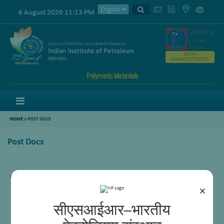
6 August 2026 11:13 PM
GSTIN
05AAATC2716R2ZK
Polymeric Materials
Menu
HOME
>
POST DOCS
Post Docs
Comming Soon.
×
सीएसआईआर–भारतीय