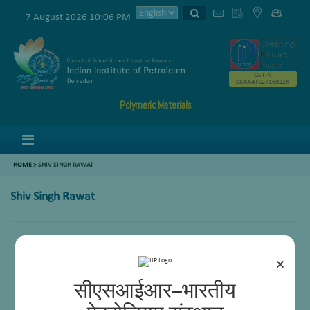
7 August 2026 10:06 PM
GSTIN
05AAATC2716R2ZK
Polymeric Materials
Menu
HOME
>
SHIV SINGH RAWAT
Shiv Singh Rawat
×
सीएसआईआर–भारतीय