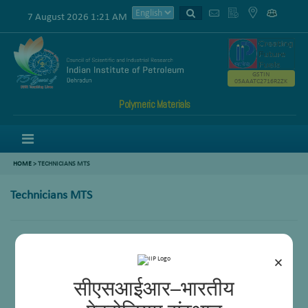
7 August 2026 1:21 AM
GSTIN
05AAATC2716R2ZK
Polymeric Materials
Menu
HOME
>
TECHNICIANS MTS
Technicians MTS
Dr. Aruna Kukrety
×
सीएसआईआर–भारतीय