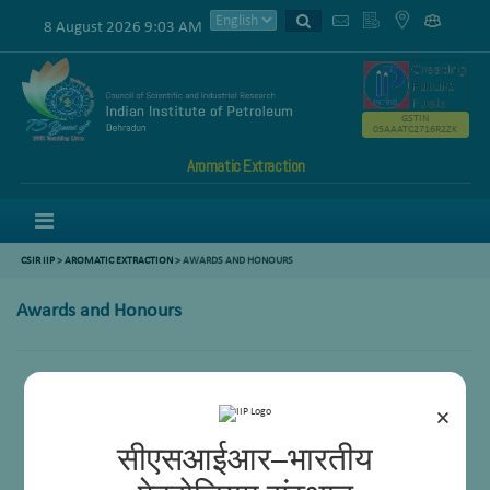
8 August 2026 9:03 AM
GSTIN
05AAATC2716R2ZK
Aromatic Extraction
Menu
CSIR IIP
>
AROMATIC EXTRACTION
>
AWARDS AND HONOURS
Awards and Honours
×
सीएसआईआर–भारतीय