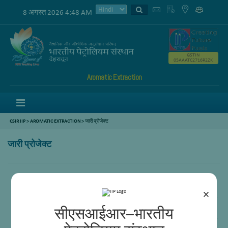
8 अगस्त 2026 4:48 AM
GSTIN
05AAATC2716R2ZK
Aromatic Extraction
Menu
CSIR IIP
>
AROMATIC EXTRACTION
>
जारी प्रोजेक्ट
जारी प्रोजेक्ट
Cracked Naphtha से Aromatics की प्राप्ति पर व्यवहार्यता अध्ययन
×
पेट्रोकेमिकल / रिफाइनरी फीडस्टॉक्स से नेफ़थलीन की वसूली पर व्यवहार्यता अध्ययन
सीएसआईआर–भारतीय