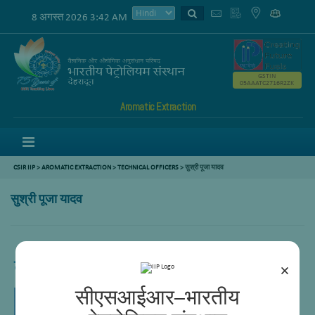
8 अगस्त 2026 3:42 AM
GSTIN
05AAATC2716R2ZK
Aromatic Extraction
Menu
CSIR IIP
>
AROMATIC EXTRACTION
>
TECHNICAL OFFICERS
>
सुश्री पूजा यादव
सुश्री पूजा यादव
तकनीकी अधिकारी
×
सीएसआईआर–भारतीय