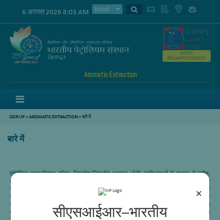
6 अगस्त 2026 8:03 AM
GSTIN
05AAATC2716R2ZK
Aromatic Extraction
Menu
CSIR IIP
>
AROMATIC EXTRACTION
>
बारे में
बारे में
एरोमैटिक एक्सट्रैक्शन एरिया, निष्कर्षण/निष्कर्षण आसवन (ईडी) प्रक्रियाओं के माध्यम से नवीन,
लागत प्रतिस्पर्धी और पर्यावरण के अनुकूल सॉल्वैंट्स का उपयोग करके पेट्रोलियम धाराओं (लाइट
नेफ्था से गैस ऑयल) आदि से अशुद्धियों के निष्कर्षण या शुद्ध यौगिकों के उत्पादन के लिए प्रक्रियाओं
×
के अनुसंधान और विकास से संबंधित है। . अपशिष्ट प्लास्टिक/किण्वन शोरबा/जैव तेल के
पायरोलिसिस से धाराओं का मूल्यवर्धन भी किया जाता है। हीट इंटीग्रेशन का उपयोग करके प्रोसेस
सीएसआईआर–भारतीय
फ्लो स्कीम की अवधारणा को प्रोसेस डिज़ाइन और स्केल अप टू कमर्शियल स्केल के लिए सिमुलेशन