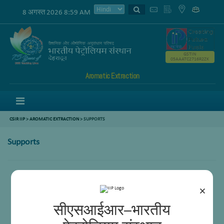
8 अगस्त 2026 8:59 AM
GSTIN
05AAATC2716R2ZK
Aromatic Extraction
Menu
CSIR IIP
>
AROMATIC EXTRACTION
>
SUPPORTS
Supports
Mr. Hemant Tiwari
×
सीएसआईआर–भारतीय