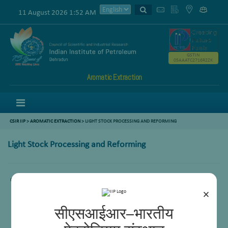
11 August 2026 1:52 AM
GSTIN
05AAATC2716R2ZK
Aromatic Extraction
Menu
CSIR IIP
>
AROMATIC EXTRACTION
>
LIGHT STOCK PROCESSING AND REFORMING
Light Stock Processing and Reforming
Comming Soon.
×
सीएसआईआर–भारतीय