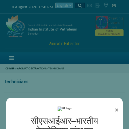
8 August 2026 1:50 PM
GSTIN
05AAATC2716R2ZK
Aromatic Extraction
Menu
CSIR IIP
>
AROMATIC EXTRACTION
>
TECHNICIANS
Technicians
×
सीएसआईआर–भारतीय