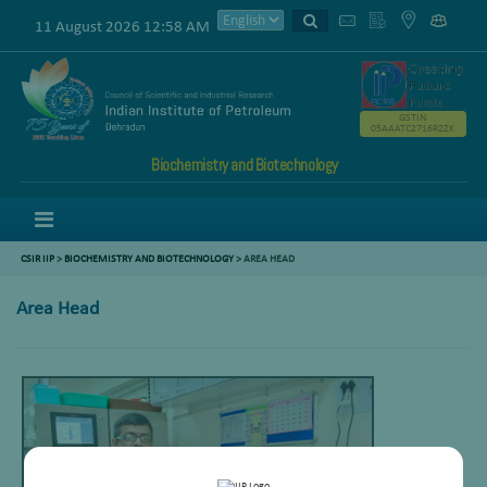
11 August 2026 12:58 AM
GSTIN
05AAATC2716R2ZK
Biochemistry and Biotechnology
Menu
CSIR IIP
>
BIOCHEMISTRY AND BIOTECHNOLOGY
>
AREA HEAD
Area Head