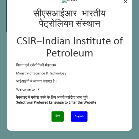
×
सीएसआईआर–भारतीय
पेट्रोलियम संस्थान
CSIR–Indian Institute of
Dr Debashish Ghosh
Principal Scientist & Head of Area
Petroleum
Associate Professor, Chemical
Sciences, Academy of Innovative &
Scientific Research (AcSIR)
विज्ञान एवं प्रौद्योगिकी मंत्रालय
cHoA, Material Resource Efficiency Division
Ministry of Science & Technology
आईआईपी में आपका स्वागत है।
E Mail:
dghosh@iip.res.in
Welcome to IIP
Phone:
0135 2525 947/763
वेबसाइट में प्रवेश करने के लिए अपनी पसंदीदा भाषा चुनें।
Select your Preferred Language to Enter the Website
Mobile
: +91-9410703482
हिंदी
English
Personal Webpage:
https://scholar.google.co.in/citations?
user=EBJQyhcAAAAJ&hl=en