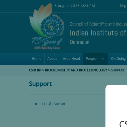
6 August 2026 8:21 PM
Skip
Home
About
Area Head
People
On Going 
CSIR IIP
>
BIOCHEMISTRY AND BIOTECHNOLOGY
>
SUPPORT
Support
Harish Kumar
C