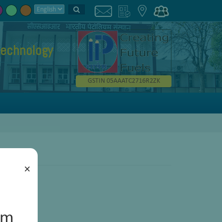
technology
GSTIN 05AAATC2716R2ZK
×
um