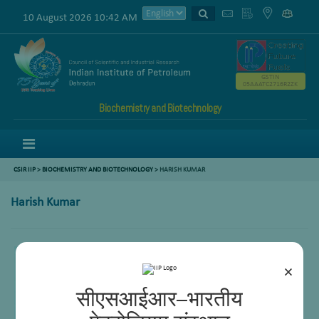
10 August 2026 10:42 AM
GSTIN
05AAATC2716R2ZK
Biochemistry and Biotechnology
Menu
CSIR IIP
>
BIOCHEMISTRY AND BIOTECHNOLOGY
>
HARISH KUMAR
Harish Kumar
×
सीएसआईआर–भारतीय