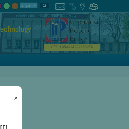
technology
GSTIN 05AAATC2716R2ZK
×
um