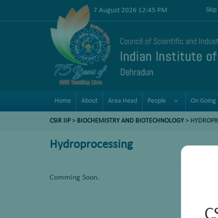
7 August 2026 12:45 PM
Skip
Home
About
Area Head
People
On Going 
CSIR IIP
>
BIOCHEMISTRY AND BIOTECHNOLOGY
>
HYDROPR
Hydroprocessing
Comming Soon.
C