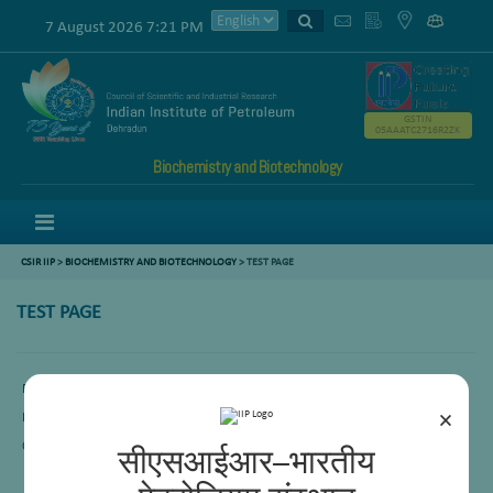
7 August 2026 7:21 PM
GSTIN
05AAATC2716R2ZK
Biochemistry and Biotechnology
Menu
CSIR IIP
>
BIOCHEMISTRY AND BIOTECHNOLOGY
>
TEST PAGE
TEST PAGE
FOR PHD STUDENTS
×
PAST
CURRENT
सीएसआईआर–भारतीय