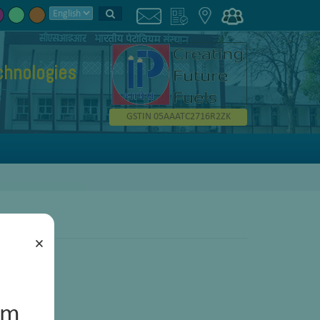
chnologies
GSTIN 05AAATC2716R2ZK
×
um