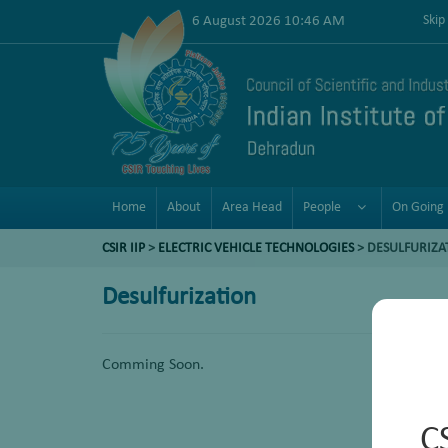
6 August 2026 10:46 AM
Skip
Home
About
Area Head
People
On Going 
CSIR IIP
>
ELECTRIC VEHICLE TECHNOLOGIES
>
DESULFURIZA
Desulfurization
Comming Soon.
C