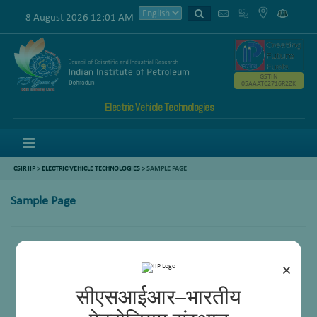
8 August 2026 12:01 AM
GSTIN
05AAATC2716R2ZK
Electric Vehicle Technologies
Menu
CSIR IIP
>
ELECTRIC VEHICLE TECHNOLOGIES
>
SAMPLE PAGE
Sample Page
×
सीएसआईआर–भारतीय