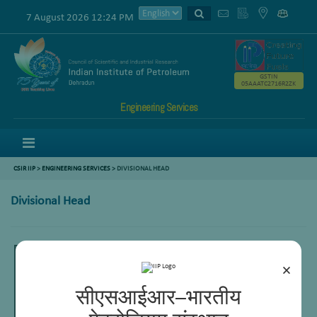
7 August 2026 12:24 PM
GSTIN
05AAATC2716R2ZK
Engineering Services
Menu
CSIR IIP
>
ENGINEERING SERVICES
> DIVISIONAL HEAD
Divisional Head
×
सीएसआईआर–भारतीय