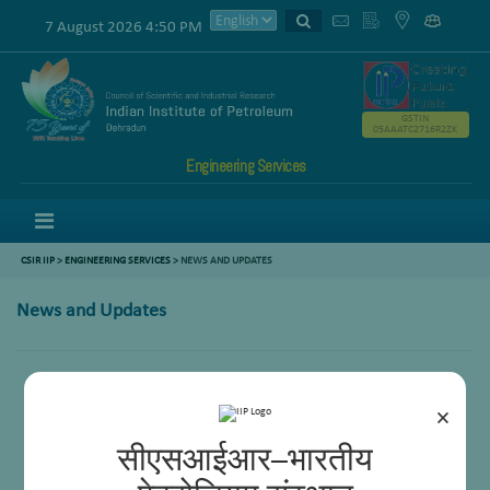
7 August 2026 4:50 PM
GSTIN
05AAATC2716R2ZK
Engineering Services
Menu
CSIR IIP
>
ENGINEERING SERVICES
> NEWS AND UPDATES
News and Updates
×
सीएसआईआर–भारतीय