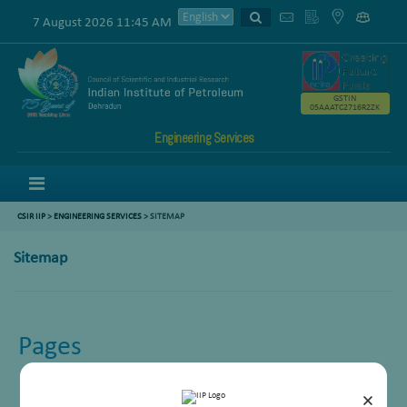
7 August 2026 11:45 AM
GSTIN
05AAATC2716R2ZK
Engineering Services
Menu
CSIR IIP
>
ENGINEERING SERVICES
> SITEMAP
Sitemap
Pages
About
Achievements
×