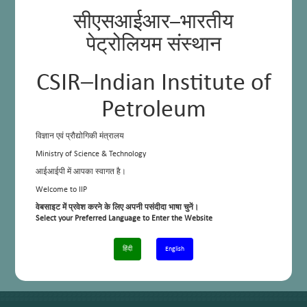
Contact Us
Divisional Head
सीएसआईआर–भारतीय
Downloads
Facilities
पेट्रोलियम संस्थान
Home
News and Updates
On Going Projects
CSIR–Indian Institute of
People
PhD Students
Post Docs
Petroleum
Scientists
Dr Ankur Bordoloi
Dr Rajaram Bal
विज्ञान एवं प्रौद्योगिकी मंत्रालय
Supports
Ministry of Science & Technology
Technical Officers
Mukesh K Poddar
आईआईपी में आपका स्वागत है।
Technicians
Welcome to IIP
Satish Verma
वेबसाइट में प्रवेश करने के लिए अपनी पसंदीदा भाषा चुनें।
Services
Select your Preferred Language to Enter the Website
Sitemap
Submit Your Query
Working Areas
हिंदी
English
Sample Page