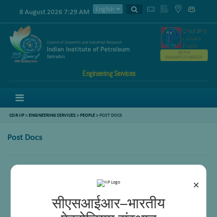
8 August 2026 7:29 AM
GSTIN
05AAATC2716R2ZK
Engineering Services
Menu
CSIR IIP
>
ENGINEERING SERVICES
>
PEOPLE
> POST DOCS
Post Docs
×
सीएसआईआर–भारतीय