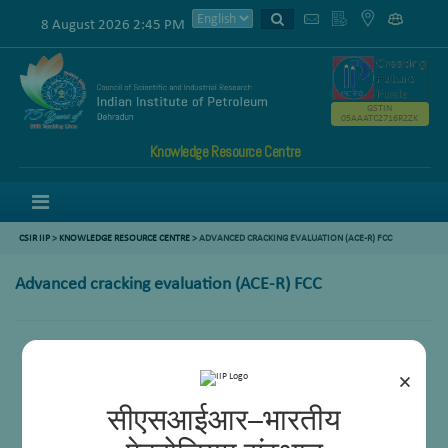
8 August 2026 2:45 PM
GSTIN
05AAATC2716R2ZK
Knowledge Resource Centre
Menu
CSIR IIP
>
KNOWLEDGE RESOURCE CENTRE
> ADVANCED CRACKING EVALUATION (ACE-R) FCC
Advanced cracking evaluation (ACE-R) FCC
×
सीएसआईआर–भारतीय