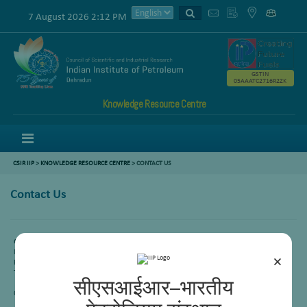
7 August 2026 2:12 PM
GSTIN
05AAATC2716R2ZK
Knowledge Resource Centre
Menu
CSIR IIP
>
KNOWLEDGE RESOURCE CENTRE
> CONTACT US
Contact Us
C D Sharma
Nodal, KRC
×
Email:
cd.sharma@csir.res.in
Tel No: +91 – 135 – 2525 776
सीएसआईआर–भारतीय
Cell No: +91 – 9412028789