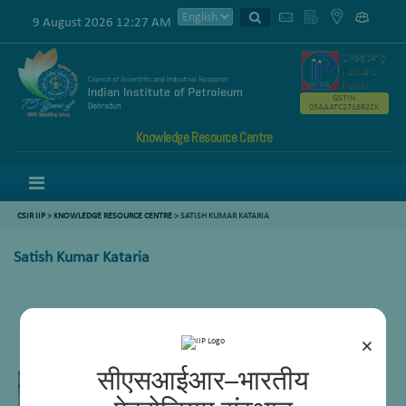
9 August 2026 12:27 AM
GSTIN
05AAATC2716R2ZK
Knowledge Resource Centre
Menu
CSIR IIP
>
KNOWLEDGE RESOURCE CENTRE
> SATISH KUMAR KATARIA
Satish Kumar Kataria
Lab Technician – (I)
×
सीएसआईआर–भारतीय