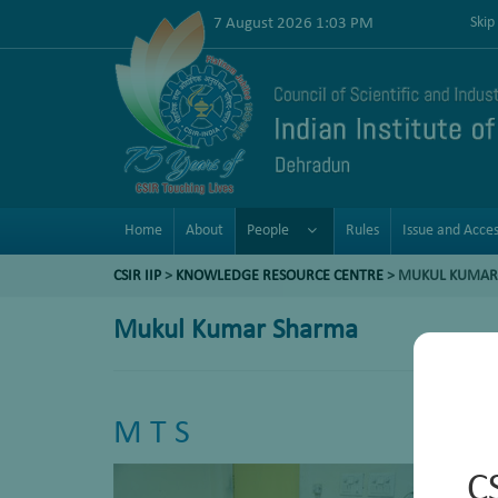
7 August 2026 1:03 PM
Skip
Home
About
People
Rules
Issue and Acce
CSIR IIP
>
KNOWLEDGE RESOURCE CENTRE
> MUKUL KUMAR
Mukul Kumar Sharma
M T S
C
E