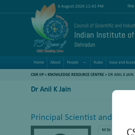
6 August 2026 11:42 PM
Skip
Home
About
People
Rules
Issue and Acce
CSIR IIP
>
KNOWLEDGE RESOURCE CENTRE
> DR ANIL K JAIN
Dr Anil K Jain
Principal Scientist and Head
C
M Sc