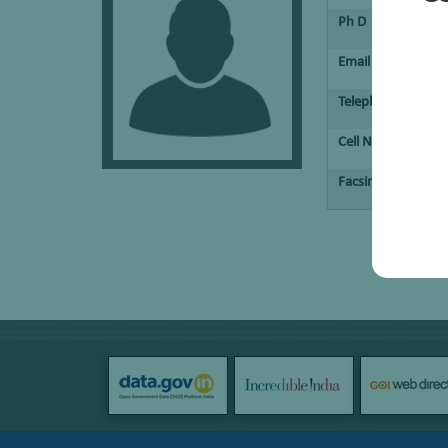
Ph D
Email
Telephone No.
Cell No.
Facsimile