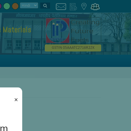
 Materials
GSTIN 05AAATC2716R2ZK
×
um