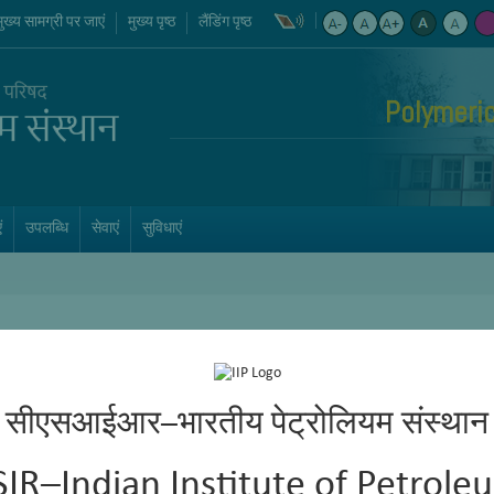
मुख्य सामग्री पर जाएं
मुख्य पृष्ठ
लैंडिंग पृष्ठ
Polymeric
ं
उपलब्धि
सेवाएं
सुविधाएं
सीएसआईआर–भारतीय पेट्रोलियम संस्थान
SIR–Indian Institute of Petrole