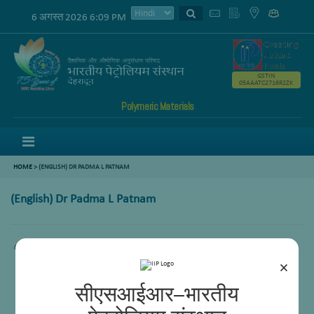
6 अगस्त 2026 6:09 PM
GSTIN
05AAATC2716R2ZK
Polymeric Materials
Menu
HOME
>
(ENGLISH) DR PADMA L PATNAM
(English) Dr Padma L Patnam
Content not available.
×
सीएसआईआर–भारतीय