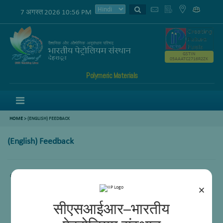
7 अगस्त 2026 10:56 PM
GSTIN
05AAATC2716R2ZK
Polymeric Materials
Menu
HOME
>
(ENGLISH) FEEDBACK
(English) Feedback
Content not available.
×
सीएसआईआर–भारतीय