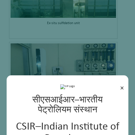
Ex-situ sulfidation unit
×
सीएसआईआर–भारतीय
पेट्रोलियम संस्थान
GC-PFPD Analyzer
CSIR–Indian Institute of