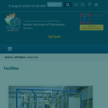
9 August 2026 10:24 AM
GSTIN
05AAATC2716R2ZK
Upstream
Menu
CSIR IIP
>
UPSTREAM
> FACILITIES
Facilities