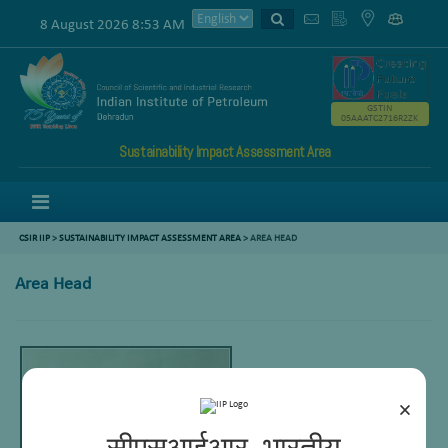
8 August 2026 8:53 AM
GSTIN
05AAATC2716R2ZK
Sustainability Impact Assessment Area
Menu
CSIR IIP
>
SUSTAINABILITY IMPACT ASSESSMENT AREA
>
AREA HEAD
Area Head
×