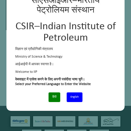
सीएसआईआर–भारतीय
पेट्रोलियम संस्थान
CSIR–Indian Institute of
Petroleum
Dr Bhavya B Krishna
Principal Scientist
Assistant Professor, Academy of Scientific &
विज्ञान एवं प्रौद्योगिकी मंत्रालय
Innovative Research (AcSIR)
Ministry of Science & Technology
आईआईपी में आपका स्वागत है।
Welcome to IIP
E Mail:
bhavyab@iip.res.in
Phone:
+91 – 135 – 2525820, +91-9897157477
वेबसाइट में प्रवेश करने के लिए अपनी पसंदीदा भाषा चुनें।
Google scholar link:
Select your Preferred Language to Enter the Website
https://scholar.google.co.in/citations?
user=bgH_pvAAAAAJ&hl=en
ORCiD:
https://orcid.org/0000-0003-0095-9257
हिंदी
English