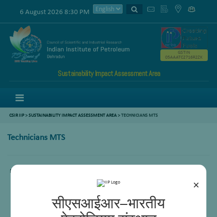
6 August 2026 8:30 PM
GSTIN
05AAATC2716R2ZK
Sustainability Impact Assessment Area
Menu
CSIR IIP
>
SUSTAINABILITY IMPACT ASSESSMENT AREA
>
TECHNICIANS MTS
Technicians MTS
Mr Tanuj Kumar
×
सीएसआईआर–भारतीय