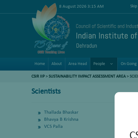
8 August 2026 3:15 AM
Skip
Home
About
Area Head
People
On Going 
CSIR IIP
>
SUSTAINABILITY IMPACT ASSESSMENT AREA
>
SCIE
Scientists
Thallada Bhaskar
Bhavya B Krishna
VCS Palla
C