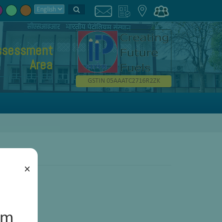
Assessment
Area
GSTIN 05AAATC2716R2ZK
×
um